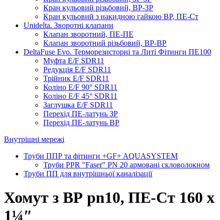
Кран кульовий різьбовий, ВР-ЗР
Кран кульовий з накидною гайкою ВР, ПЕ-Ст
Unidelta. Зворотні клапани
Клапан зворотний, ПЕ-ПЕ
Клапан зворотний різьбовий, ВР-ВР
DeltaFuse Evo. Терморезисторні та Литі Фітинги ПЕ100
Муфта E/F SDR11
Редукція E/F SDR11
Трійник E/F SDR11
Коліно E/F 90° SDR11
Коліно E/F 45° SDR11
Заглушка E/F SDR11
Перехід ПЕ-латунь ЗР
Перехід ПЕ-латунь ВР
Внутрішні мережі
Труби ППР та фітинги +GF+ AQUASYSTEM
Труби PPR "Faser" PN 20 армовані скловолокном
Труби ПП для внутрішньої каналізації
Хомут з ​​ВР pn10, ПЕ-Ст 160 х
1¼″