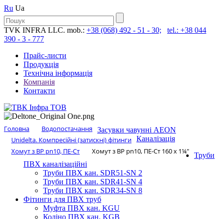
Ru
Ua
TVK INFRA LLC. mob.:
+38 (068) 492 - 51 - 30;
tel.: +38 044
390 - 3 - 777
Прайс-листи
Продукція
Технічна інформація
Компанія
Контакти
Головна
Водопостачання
Засувки чавунні AEON
Каналізація
Unidelta. Компресійні (затискні) фітинги
Хомут з ​​ВР pn10, ПЕ-Ст
Хомут з ​​ВР pn10, ПЕ-Ст 160 х 1¼″
Труби
ПВХ каналізаційні
Труби ПВХ кан. SDR51-SN 2
Труби ПВХ кан. SDR41-SN 4
Труби ПВХ кан. SDR34-SN 8
Фітинги для ПВХ труб
Муфта ПВХ кан. KGU
Коліно ПВХ кан. KGB