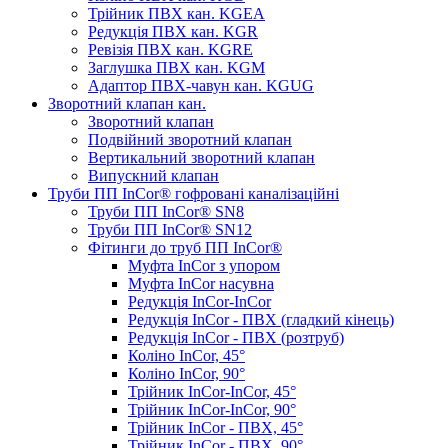
Трійник ПВХ кан. KGEA
Редукція ПВХ кан. KGR
Ревізія ПВХ кан. KGRE
Заглушка ПВХ кан. KGM
Адаптор ПВХ-чавун кан. KGUG
Зворотний клапан кан.
Зворотний клапан
Подвійний зворотний клапан
Вертикальний зворотний клапан
Випускний клапан
Труби ПП InCor® гофровані каналізаційні
Труби ПП InCor® SN8
Труби ПП InCor® SN12
Фітинги до труб ПП InCor®
Муфта InCor з упором
Муфта InCor насувна
Редукція InCor-InCor
Редукція InCor - ПВХ (гладкий кінець)
Редукція InCor - ПВХ (розтруб)
Коліно InCor, 45°
Коліно InCor, 90°
Трійник InCor-InCor, 45°
Трійник InCor-InCor, 90°
Трійник InCor - ПВХ, 45°
Трійник InCor - ПВХ, 90°