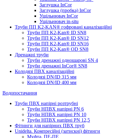
Заглушка InCor
Заглушка (пробка) InCor
Ущільнювач InCor
Ущільнювач in-situ
Труби ПП K2-KAN® гоф­ровані каналізаційні
Труби ПП K2-Kan® ID SN8
Труби ПП K2-Kan® ID SN12
Труби ПП K2-Kan® ID SN16
Труби ПП K2-Kan® OD SN8
Дренажні труби
Труби дренажні одношарові SN 4
Труби дренажні InCor® SN8
Колодязі ПВХ каналізаційні
Колодязі DN/ID 315 мм
Колодязі DN/ID 400 мм
Водопостачання
Труби ПВХ напірні розтрубні
Труби НПВХ напірні PN 6
Труби НПВХ напірні PN 10
Труби НПВХ напірні PN 12,5
Фітинги для напірних ПВХ труб
Unidelta. Компресійні (затискні) фітинги
Муфта, ПЕ-ПЕ