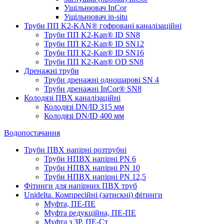
Ущільнювач InCor
Ущільнювач in-situ
Труби ПП K2-KAN® гоф­ровані каналізаційні
Труби ПП K2-Kan® ID SN8
Труби ПП K2-Kan® ID SN12
Труби ПП K2-Kan® ID SN16
Труби ПП K2-Kan® OD SN8
Дренажні труби
Труби дренажні одношарові SN 4
Труби дренажні InCor® SN8
Колодязі ПВХ каналізаційні
Колодязі DN/ID 315 мм
Колодязі DN/ID 400 мм
Водопостачання
Труби ПВХ напірні розтрубні
Труби НПВХ напірні PN 6
Труби НПВХ напірні PN 10
Труби НПВХ напірні PN 12,5
Фітинги для напірних ПВХ труб
Unidelta. Компресійні (затискні) фітинги
Муфта, ПЕ-ПЕ
Муфта редукційна, ПЕ-ПЕ
Муфта з ЗР, ПЕ-Ст