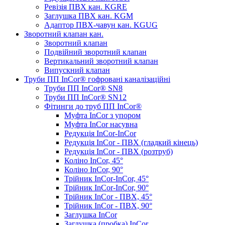
Ревізія ПВХ кан. KGRE
Заглушка ПВХ кан. KGM
Адаптор ПВХ-чавун кан. KGUG
Зворотний клапан кан.
Зворотний клапан
Подвійний зворотний клапан
Вертикальний зворотний клапан
Випускний клапан
Труби ПП InCor® гофровані каналізаційні
Труби ПП InCor® SN8
Труби ПП InCor® SN12
Фітинги до труб ПП InCor®
Муфта InCor з упором
Муфта InCor насувна
Редукція InCor-InCor
Редукція InCor - ПВХ (гладкий кінець)
Редукція InCor - ПВХ (розтруб)
Коліно InCor, 45°
Коліно InCor, 90°
Трійник InCor-InCor, 45°
Трійник InCor-InCor, 90°
Трійник InCor - ПВХ, 45°
Трійник InCor - ПВХ, 90°
Заглушка InCor
Заглушка (пробка) InCor