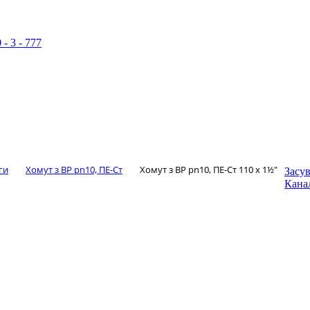
 - 3 - 777
ги
Хомут з ​​ВР pn10, ПЕ-Ст
Хомут з ​​ВР pn10, ПЕ-Ст 110 х 1½″
Засу
Канал