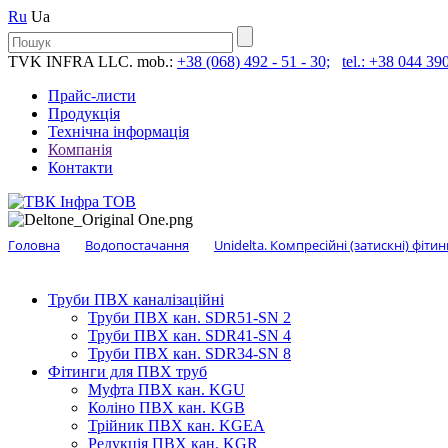
Ru
Ua
TVK INFRA LLC. mob.:
+38 (068) 492 - 51 - 30;
tel.: +38 044 390
Прайс-листи
Продукція
Технічна інформація
Компанія
Контакти
Головна
Водопостачання
Unidelta. Компресійні (затискні) фітин
Труби ПВХ каналізаційні
Труби ПВХ кан. SDR51-SN 2
Труби ПВХ кан. SDR41-SN 4
Труби ПВХ кан. SDR34-SN 8
Фітинги для ПВХ труб
Муфта ПВХ кан. KGU
Коліно ПВХ кан. KGB
Трійник ПВХ кан. KGEA
Редукція ПВХ кан. KGR