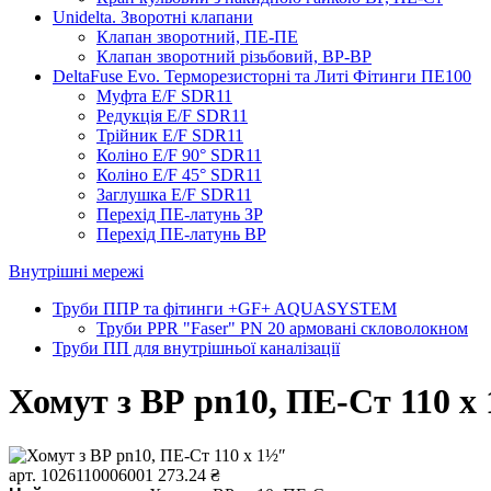
Unidelta. Зворотні клапани
Клапан зворотний, ПЕ-ПЕ
Клапан зворотний різьбовий, ВР-ВР
DeltaFuse Evo. Терморезисторні та Литі Фітинги ПЕ100
Муфта E/F SDR11
Редукція E/F SDR11
Трійник E/F SDR11
Коліно E/F 90° SDR11
Коліно E/F 45° SDR11
Заглушка E/F SDR11
Перехід ПЕ-латунь ЗР
Перехід ПЕ-латунь ВР
Внутрішні мережі
Труби ППР та фітинги +GF+ AQUASYSTEM
Труби PPR "Faser" PN 20 армовані скловолокном
Труби ПП для внутрішньої каналізації
Хомут з ​​ВР pn10, ПЕ-Ст 110 х
арт. 1026110006001
273.24 ₴