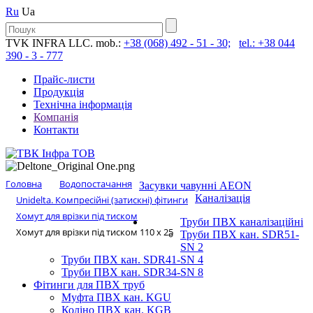
Ru
Ua
TVK INFRA LLC. mob.:
+38 (068) 492 - 51 - 30;
tel.: +38 044
390 - 3 - 777
Прайс-листи
Продукція
Технічна інформація
Компанія
Контакти
Головна
Водопостачання
Засувки чавунні AEON
Каналізація
Unidelta. Компресійні (затискні) фітинги
Хомут для врізки під тиском
Труби ПВХ каналізаційні
Хомут для врізки під тиском 110 x 25
Труби ПВХ кан. SDR51-
SN 2
Труби ПВХ кан. SDR41-SN 4
Труби ПВХ кан. SDR34-SN 8
Фітинги для ПВХ труб
Муфта ПВХ кан. KGU
Коліно ПВХ кан. KGB