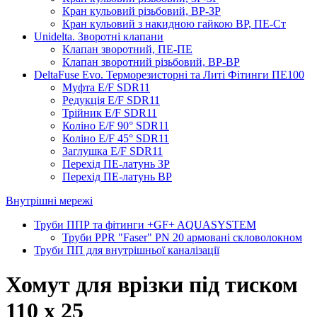
Кран кульовий різьбовий, ВР-ЗР
Кран кульовий з накидною гайкою ВР, ПЕ-Ст
Unidelta. Зворотні клапани
Клапан зворотний, ПЕ-ПЕ
Клапан зворотний різьбовий, ВР-ВР
DeltaFuse Evo. Терморезисторні та Литі Фітинги ПЕ100
Муфта E/F SDR11
Редукція E/F SDR11
Трійник E/F SDR11
Коліно E/F 90° SDR11
Коліно E/F 45° SDR11
Заглушка E/F SDR11
Перехід ПЕ-латунь ЗР
Перехід ПЕ-латунь ВР
Внутрішні мережі
Труби ППР та фітинги +GF+ AQUASYSTEM
Труби PPR "Faser" PN 20 армовані скловолокном
Труби ПП для внутрішньої каналізації
Хомут для врізки під тиском
110 x 25