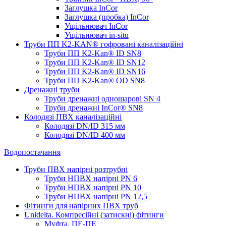
Заглушка InCor
Заглушка (пробка) InCor
Ущільнювач InCor
Ущільнювач in-situ
Труби ПП K2-KAN® гоф­ровані каналізаційні
Труби ПП K2-Kan® ID SN8
Труби ПП K2-Kan® ID SN12
Труби ПП K2-Kan® ID SN16
Труби ПП K2-Kan® OD SN8
Дренажні труби
Труби дренажні одношарові SN 4
Труби дренажні InCor® SN8
Колодязі ПВХ каналізаційні
Колодязі DN/ID 315 мм
Колодязі DN/ID 400 мм
Водопостачання
Труби ПВХ напірні розтрубні
Труби НПВХ напірні PN 6
Труби НПВХ напірні PN 10
Труби НПВХ напірні PN 12,5
Фітинги для напірних ПВХ труб
Unidelta. Компресійні (затискні) фітинги
Муфта, ПЕ-ПЕ