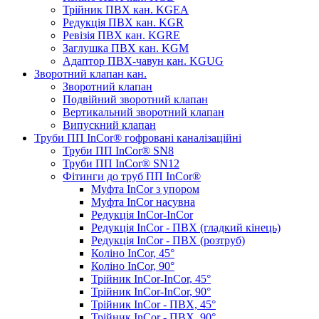
Трійник ПВХ кан. KGEA
Редукція ПВХ кан. KGR
Ревізія ПВХ кан. KGRE
Заглушка ПВХ кан. KGM
Адаптор ПВХ-чавун кан. KGUG
Зворотний клапан кан.
Зворотний клапан
Подвійний зворотний клапан
Вертикальний зворотний клапан
Випускний клапан
Труби ПП InCor® гофровані каналізаційні
Труби ПП InCor® SN8
Труби ПП InCor® SN12
Фітинги до труб ПП InCor®
Муфта InCor з упором
Муфта InCor насувна
Редукція InCor-InCor
Редукція InCor - ПВХ (гладкий кінець)
Редукція InCor - ПВХ (розтруб)
Коліно InCor, 45°
Коліно InCor, 90°
Трійник InCor-InCor, 45°
Трійник InCor-InCor, 90°
Трійник InCor - ПВХ, 45°
Трійник InCor - ПВХ, 90°