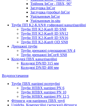
Трійник InCor - ПВХ, 90°
Заглушка InCor
Заглушка (пробка) InCor
Ущільнювач InCor
Ущільнювач in-situ
Труби ПП K2-KAN® гоф­ровані каналізаційні
Труби ПП K2-Kan® ID SN8
Труби ПП K2-Kan® ID SN12
Труби ПП K2-Kan® ID SN16
Труби ПП K2-Kan® OD SN8
Дренажні труби
Труби дренажні одношарові SN 4
Труби дренажні InCor® SN8
Колодязі ПВХ каналізаційні
Колодязі DN/ID 315 мм
Колодязі DN/ID 400 мм
Водопостачання
Труби ПВХ напірні розтрубні
Труби НПВХ напірні PN 6
Труби НПВХ напірні PN 10
Труби НПВХ напірні PN 12,5
Фітинги для напірних ПВХ труб
Unidelta. Компресійні (затискні) фітинги