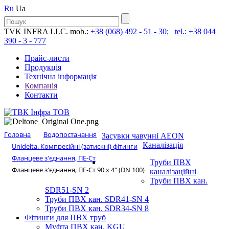
Ru
Ua
TVK INFRA LLC. mob.:
+38 (068) 492 - 51 - 30;
tel.: +38 044
390 - 3 - 777
Прайс-листи
Продукція
Технічна інформація
Компанія
Контакти
Головна
Водопостачання
Засувки чавунні AEON
Каналізація
Unidelta. Компресійні (затискні) фітинги
Фланцеве з'єднання, ПЕ-Ст
Труби ПВХ
Фланцеве з'єднання, ПЕ-Ст 90 х 4″ (DN 100)
каналізаційні
Труби ПВХ кан.
SDR51-SN 2
Труби ПВХ кан. SDR41-SN 4
Труби ПВХ кан. SDR34-SN 8
Фітинги для ПВХ труб
Муфта ПВХ кан. KGU