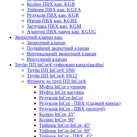
Коліно ПВХ кан. KGB
Трійник ПВХ кан. KGEA
Редукція ПВХ кан. KGR
Ревізія ПВХ кан. KGRE
Заглушка ПВХ кан. KGM
Адаптор ПВХ-чавун кан. KGUG
Зворотний клапан кан.
Зворотний клапан
Подвійний зворотний клапан
Вертикальний зворотний клапан
Випускний клапан
Труби ПП InCor® гофровані каналізаційні
Труби ПП InCor® SN8
Труби ПП InCor® SN12
Фітинги до труб ПП InCor®
Муфта InCor з упором
Муфта InCor насувна
Редукція InCor-InCor
Редукція InCor - ПВХ (гладкий кінець)
Редукція InCor - ПВХ (розтруб)
Коліно InCor, 45°
Коліно InCor, 90°
Трійник InCor-InCor, 45°
Трійник InCor-InCor, 90°
Трійник InCor - ПВХ, 45°