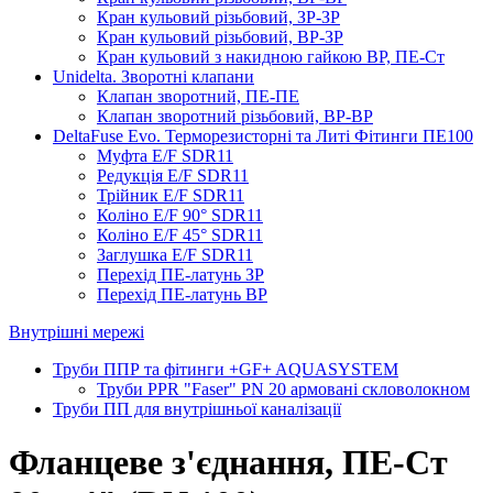
Кран кульовий різьбовий, ЗР-ЗР
Кран кульовий різьбовий, ВР-ЗР
Кран кульовий з накидною гайкою ВР, ПЕ-Ст
Unidelta. Зворотні клапани
Клапан зворотний, ПЕ-ПЕ
Клапан зворотний різьбовий, ВР-ВР
DeltaFuse Evo. Терморезисторні та Литі Фітинги ПЕ100
Муфта E/F SDR11
Редукція E/F SDR11
Трійник E/F SDR11
Коліно E/F 90° SDR11
Коліно E/F 45° SDR11
Заглушка E/F SDR11
Перехід ПЕ-латунь ЗР
Перехід ПЕ-латунь ВР
Внутрішні мережі
Труби ППР та фітинги +GF+ AQUASYSTEM
Труби PPR "Faser" PN 20 армовані скловолокном
Труби ПП для внутрішньої каналізації
Фланцеве з'єднання, ПЕ-Ст