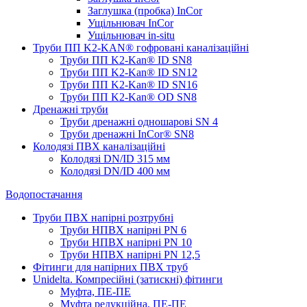
Заглушка (пробка) InCor
Ущільнювач InCor
Ущільнювач in-situ
Труби ПП K2-KAN® гоф­ровані каналізаційні
Труби ПП K2-Kan® ID SN8
Труби ПП K2-Kan® ID SN12
Труби ПП K2-Kan® ID SN16
Труби ПП K2-Kan® OD SN8
Дренажні труби
Труби дренажні одношарові SN 4
Труби дренажні InCor® SN8
Колодязі ПВХ каналізаційні
Колодязі DN/ID 315 мм
Колодязі DN/ID 400 мм
Водопостачання
Труби ПВХ напірні розтрубні
Труби НПВХ напірні PN 6
Труби НПВХ напірні PN 10
Труби НПВХ напірні PN 12,5
Фітинги для напірних ПВХ труб
Unidelta. Компресійні (затискні) фітинги
Муфта, ПЕ-ПЕ
Муфта редукційна, ПЕ-ПЕ