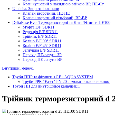
Кран кульовий з накидною гайкою ВР, ПЕ-Ст
Unidelta. Зворотні клапани
Клапан зворотний, ПЕ-ПЕ
Клапан зворотний різьбовий, ВР-ВР
DeltaFuse Evo. Терморезисторні та Литі Фітинги ПЕ100
Муфта E/F SDR11
Редукція E/F SDR11
Трійник E/F SDR11
Коліно E/F 90° SDR11
Коліно E/F 45° SDR11
Заглушка E/F SDR11
Перехід ПЕ-латунь ЗР
Перехід ПЕ-латунь ВР
Внутрішні мережі
Труби ППР та фітинги +GF+ AQUASYSTEM
Труби PPR "Faser" PN 20 армовані скловолокном
Труби ПП для внутрішньої каналізації
Трійник терморезисторний d 