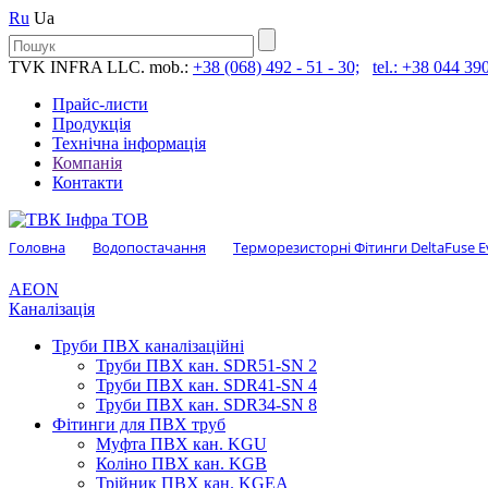
Ru
Ua
TVK INFRA LLC. mob.:
+38 (068) 492 - 51 - 30;
tel.: +38 044 390
Прайс-листи
Продукція
Технічна інформація
Компанія
Контакти
Головна
Водопостачання
Терморезисторні Фітинги DeltaFuse Ev
AEON
Каналізація
Труби ПВХ каналізаційні
Труби ПВХ кан. SDR51-SN 2
Труби ПВХ кан. SDR41-SN 4
Труби ПВХ кан. SDR34-SN 8
Фітинги для ПВХ труб
Муфта ПВХ кан. KGU
Коліно ПВХ кан. KGB
Трійник ПВХ кан. KGEA