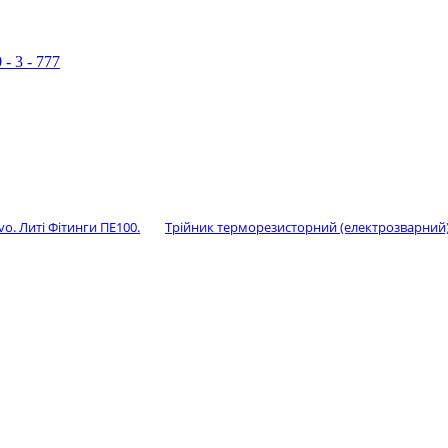
 - 3 - 777
o. Литі Фітинги ПЕ100.
Трійник терморезисторний (електрозварний