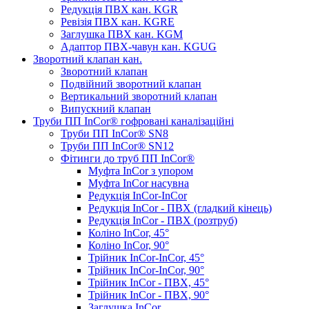
Редукція ПВХ кан. KGR
Ревізія ПВХ кан. KGRE
Заглушка ПВХ кан. KGM
Адаптор ПВХ-чавун кан. KGUG
Зворотний клапан кан.
Зворотний клапан
Подвійний зворотний клапан
Вертикальний зворотний клапан
Випускний клапан
Труби ПП InCor® гофровані каналізаційні
Труби ПП InCor® SN8
Труби ПП InCor® SN12
Фітинги до труб ПП InCor®
Муфта InCor з упором
Муфта InCor насувна
Редукція InCor-InCor
Редукція InCor - ПВХ (гладкий кінець)
Редукція InCor - ПВХ (розтруб)
Коліно InCor, 45°
Коліно InCor, 90°
Трійник InCor-InCor, 45°
Трійник InCor-InCor, 90°
Трійник InCor - ПВХ, 45°
Трійник InCor - ПВХ, 90°
Заглушка InCor