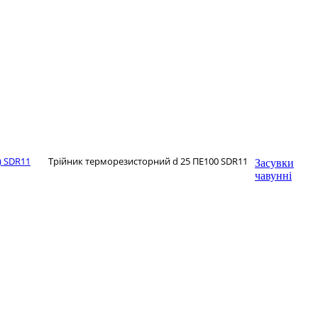
) SDR11
Трійник терморезисторний d 25 ПЕ100 SDR11
Засувки
чавунні