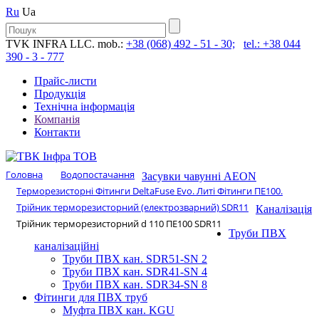
Ru
Ua
TVK INFRA LLC. mob.:
+38 (068) 492 - 51 - 30;
tel.: +38 044
390 - 3 - 777
Прайс-листи
Продукція
Технічна інформація
Компанія
Контакти
Головна
Водопостачання
Засувки чавунні AEON
Терморезисторні Фітинги DeltaFuse Evo. Литі Фітинги ПЕ100.
Трійник терморезисторний (електрозварний) SDR11
Каналізація
Трійник терморезисторний d 110 ПЕ100 SDR11
Труби ПВХ
каналізаційні
Труби ПВХ кан. SDR51-SN 2
Труби ПВХ кан. SDR41-SN 4
Труби ПВХ кан. SDR34-SN 8
Фітинги для ПВХ труб
Муфта ПВХ кан. KGU