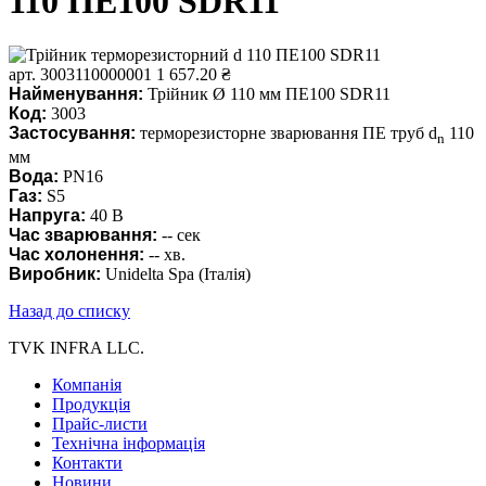
110 ПЕ100 SDR11
арт. 3003110000001
1 657.20 ₴
Найменування:
Трійник Ø 110 мм ПЕ100 SDR11
Код:
3003
Застосування:
терморезисторне зварювання ПЕ труб d
110
n
мм
Вода
:
PN16
Газ
:
S5
Напруга:
40 В
Час зварювання:
-- сек
Час холонення
:
-- хв.
Виробник:
Unidelta Spa (Італія)
Назад до списку
TVK INFRA LLC.
Компанія
Продукція
Прайс-листи
Технічна інформація
Контакти
Новини