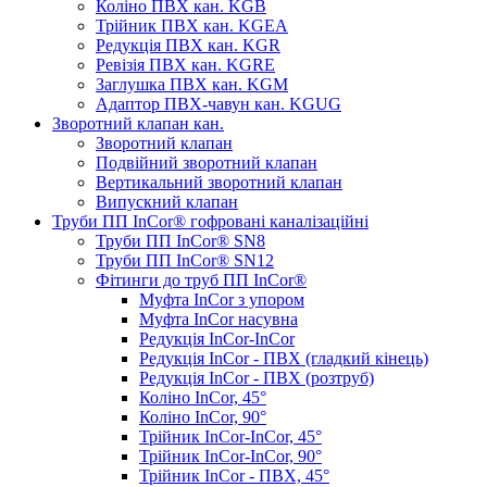
Коліно ПВХ кан. KGB
Трійник ПВХ кан. KGEA
Редукція ПВХ кан. KGR
Ревізія ПВХ кан. KGRE
Заглушка ПВХ кан. KGM
Адаптор ПВХ-чавун кан. KGUG
Зворотний клапан кан.
Зворотний клапан
Подвійний зворотний клапан
Вертикальний зворотний клапан
Випускний клапан
Труби ПП InCor® гофровані каналізаційні
Труби ПП InCor® SN8
Труби ПП InCor® SN12
Фітинги до труб ПП InCor®
Муфта InCor з упором
Муфта InCor насувна
Редукція InCor-InCor
Редукція InCor - ПВХ (гладкий кінець)
Редукція InCor - ПВХ (розтруб)
Коліно InCor, 45°
Коліно InCor, 90°
Трійник InCor-InCor, 45°
Трійник InCor-InCor, 90°
Трійник InCor - ПВХ, 45°