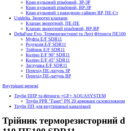
Кран кульовий різьбовий, ЗР-ЗР
Кран кульовий різьбовий, ВР-ЗР
Кран кульовий з накидною гайкою ВР, ПЕ-Ст
Unidelta. Зворотні клапани
Клапан зворотний, ПЕ-ПЕ
Клапан зворотний різьбовий, ВР-ВР
DeltaFuse Evo. Терморезисторні та Литі Фітинги ПЕ100
Муфта E/F SDR11
Редукція E/F SDR11
Трійник E/F SDR11
Коліно E/F 90° SDR11
Коліно E/F 45° SDR11
Заглушка E/F SDR11
Перехід ПЕ-латунь ЗР
Перехід ПЕ-латунь ВР
Внутрішні мережі
Труби ППР та фітинги +GF+ AQUASYSTEM
Труби PPR "Faser" PN 20 армовані скловолокном
Труби ПП для внутрішньої каналізації
Трійник терморезисторний d