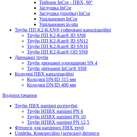
Трійник InCor - ПВХ, 90°
Заглушка InCor
Заглушка (пробка) InCor
Ущільнювач InCor
Ущільнювач in-situ
Труби ПП K2-KAN® гоф­ровані каналізаційні
Труби ПП K2-Kan® ID SN8
Труби ПП K2-Kan® ID SN12
Труби ПП K2-Kan® ID SN16
Труби ПП K2-Kan® OD SN8
Дренажні труби
Труби дренажні одношарові SN 4
Труби дренажні InCor® SN8
Колодязі ПВХ каналізаційні
Колодязі DN/ID 315 мм
Колодязі DN/ID 400 мм
Водопостачання
Труби ПВХ напірні розтрубні
Труби НПВХ напірні PN 6
Труби НПВХ напірні PN 10
Труби НПВХ напірні PN 12,5
Фітинги для напірних ПВХ труб
Unidelta. Компресійні (затискні) фітинги