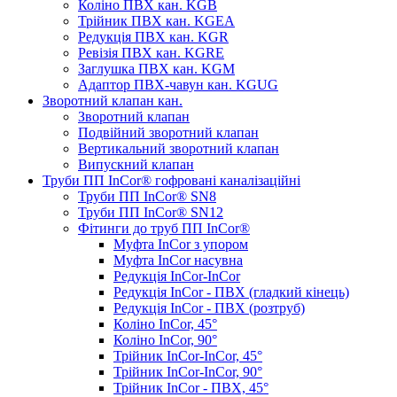
Коліно ПВХ кан. KGB
Трійник ПВХ кан. KGEA
Редукція ПВХ кан. KGR
Ревізія ПВХ кан. KGRE
Заглушка ПВХ кан. KGM
Адаптор ПВХ-чавун кан. KGUG
Зворотний клапан кан.
Зворотний клапан
Подвійний зворотний клапан
Вертикальний зворотний клапан
Випускний клапан
Труби ПП InCor® гофровані каналізаційні
Труби ПП InCor® SN8
Труби ПП InCor® SN12
Фітинги до труб ПП InCor®
Муфта InCor з упором
Муфта InCor насувна
Редукція InCor-InCor
Редукція InCor - ПВХ (гладкий кінець)
Редукція InCor - ПВХ (розтруб)
Коліно InCor, 45°
Коліно InCor, 90°
Трійник InCor-InCor, 45°
Трійник InCor-InCor, 90°
Трійник InCor - ПВХ, 45°