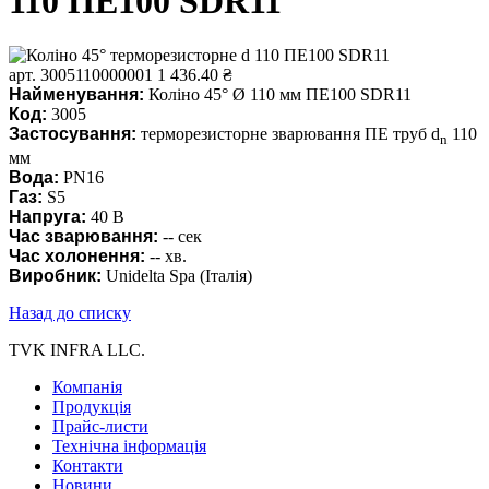
110 ПЕ100 SDR11
арт. 3005110000001
1 436.40 ₴
Найменування:
Коліно 45° Ø 110 мм ПЕ100 SDR11
Код:
3005
Застосування:
терморезисторне зварювання ПЕ труб d
110
n
мм
Вода
:
PN16
Газ
:
S5
Напруга:
40 В
Час зварювання:
-- сек
Час холонення
:
-- хв.
Виробник:
Unidelta Spa (Італія)
Назад до списку
TVK INFRA LLC.
Компанія
Продукція
Прайс-листи
Технічна інформація
Контакти
Новини