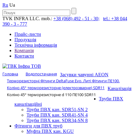
Ru
Ua
TVK INFRA LLC. mob.:
+38 (068) 492 - 51 - 30;
tel.: +38 044
390 - 3 - 777
Прайс-листи
Продукція
Технічна інформація
Компанія
Контакти
Головна
Водопостачання
Засувки чавунні AEON
Терморезисторні Фітинги DeltaFuse Evo. Литі Фітинги ПЕ100.
Коліно 45° терморезисторне (електрозварне) SDR11
Каналізація
Коліно 45° терморезисторне d 110 ПЕ100 SDR11
Труби ПВХ
каналізаційні
Труби ПВХ кан. SDR51-SN 2
Труби ПВХ кан. SDR41-SN 4
Труби ПВХ кан. SDR34-SN 8
Фітинги для ПВХ труб
Муфта ПВХ кан. KGU