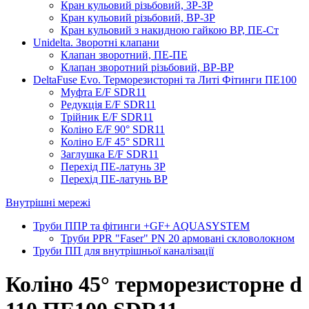
Кран кульовий різьбовий, ЗР-ЗР
Кран кульовий різьбовий, ВР-ЗР
Кран кульовий з накидною гайкою ВР, ПЕ-Ст
Unidelta. Зворотні клапани
Клапан зворотний, ПЕ-ПЕ
Клапан зворотний різьбовий, ВР-ВР
DeltaFuse Evo. Терморезисторні та Литі Фітинги ПЕ100
Муфта E/F SDR11
Редукція E/F SDR11
Трійник E/F SDR11
Коліно E/F 90° SDR11
Коліно E/F 45° SDR11
Заглушка E/F SDR11
Перехід ПЕ-латунь ЗР
Перехід ПЕ-латунь ВР
Внутрішні мережі
Труби ППР та фітинги +GF+ AQUASYSTEM
Труби PPR "Faser" PN 20 армовані скловолокном
Труби ПП для внутрішньої каналізації
Коліно 45° терморезисторне d