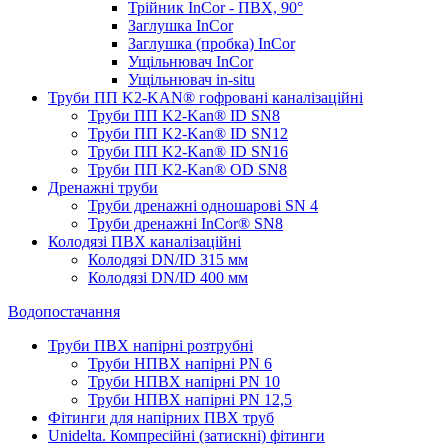
Трійник InCor - ПВХ, 90°
Заглушка InCor
Заглушка (пробка) InCor
Ущільнювач InCor
Ущільнювач in-situ
Труби ПП K2-KAN® гоф­ровані каналізаційні
Труби ПП K2-Kan® ID SN8
Труби ПП K2-Kan® ID SN12
Труби ПП K2-Kan® ID SN16
Труби ПП K2-Kan® OD SN8
Дренажні труби
Труби дренажні одношарові SN 4
Труби дренажні InCor® SN8
Колодязі ПВХ каналізаційні
Колодязі DN/ID 315 мм
Колодязі DN/ID 400 мм
Водопостачання
Труби ПВХ напірні розтрубні
Труби НПВХ напірні PN 6
Труби НПВХ напірні PN 10
Труби НПВХ напірні PN 12,5
Фітинги для напірних ПВХ труб
Unidelta. Компресійні (затискні) фітинги